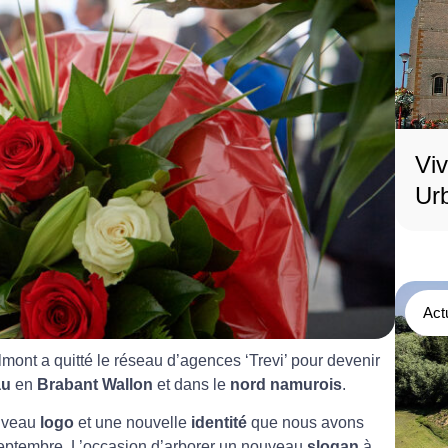
Vi
Urb
Act
lmont a quitté le réseau d’agences ‘Trevi’ pour devenir
au
en
Brabant Wallon
et dans le
nord namurois
.
uveau
logo
et une nouvelle
identité
que nous avons
septembre. L’occasion d’arborer un nouveau
slogan
à