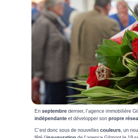
En
septembre
dernier, l’agence immobilière Gi
indépendante
et développer son
propre rése
C’est donc sous de nouvelles
couleurs
, un no
fêté l’
inauguration
de l’agence Gilmont le 19 