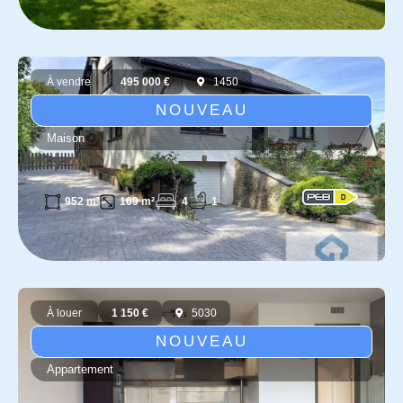
À vendre
495 000 €
1450
NOUVEAU
Maison
4
1
952 m²
169 m²
À louer
1 150 €
5030
NOUVEAU
Appartement