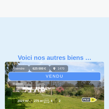
Voici nos autres biens …
À vendre
625 000 €
1470
VENDU
Maison
6
2
2023 m²
275 m²