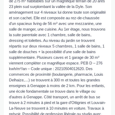
de 275 m² habitables sur un magnifique terrain de 20 ares
23 plein sud surplombant la vallée de la Dyle. Son
aménagement sur 4 niveaux lui donne toute son originalité
et son cachet. Elle est composée au rez-de-chaussée
d’un spacieux living de 56 m² avec une mezzanine, une
salle de manger, une cuisine. Au 1er étage, nous trouvons
la suite parentale avec 1 chambre, salle de bains,
dressing et toilettes. Au niveau du jardin se trouvent
répartis sur deux niveaux 5 chambres, 1 salle de bains, 1
salle de douches + la possibilité d’une salle de bains
supplémentaire. Plusieurs caves et 1 garage de 30 m²
viennent compléter ce magnifique espace. PEB D – 276
kwh/m²/an – Code unique : 20210504012620. Des
commerces de proximité (boulangerie, pharmacie, Louis
Delhaize,…) se trouvent à 300 m et toutes les grandes
enseignes à Genappe à moins de 2 km. Pour les enfants,
une école fondamentale se trouve dans le village ou
d’autres à Genappe. Côté transport, un arrêt de bus se
trouve à 2 minutes à pied et la gare d’Ottignies et Louvain-
La-Neuve se trouvent à 10 minutes en voiture. Travaux à
prévoir. Possibilité de profession libérale ou studio avec