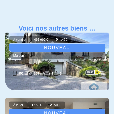
Voici nos autres biens …
À vendre
495 000 €
1450
NOUVEAU
Maison
4
1
952 m²
169 m²
À louer
1 150 €
5030
NOUVEAU