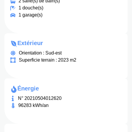
2 salle(s) de bain(s)
1 douche(s)
1 garage(s)
Extérieur
Orientation : Sud-est
Superficie terrain : 2023 m2
Énergie
N° 20210504012620
96283 kWh/an