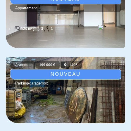
Appartement
3
1
120 m²
À vendre
199 000 €
1495
NOUVEAU
Parking/garage/box