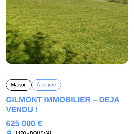
Maison
À vendre
GILMONT IMMOBILIER – DEJA
VENDU !
625 000 €
1470
- BOUSVAL