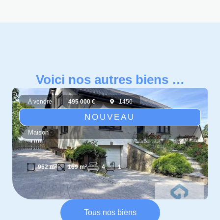
Voici nos autres biens …
À vendre
495 000 €
1450
NOUVEAU
Maison
4
1
952 m²
169 m²
Tous nos biens