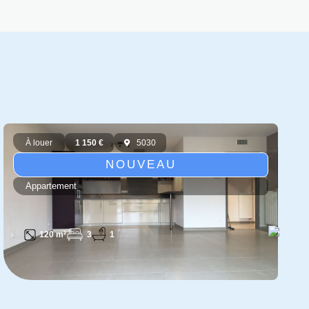
À louer
1 150 €
5030
NOUVEAU
Appartement
3
1
120 m²