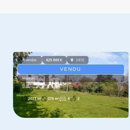
À vendre
625 000 €
1470
VENDU
Maison
6
2
2023 m²
275 m²