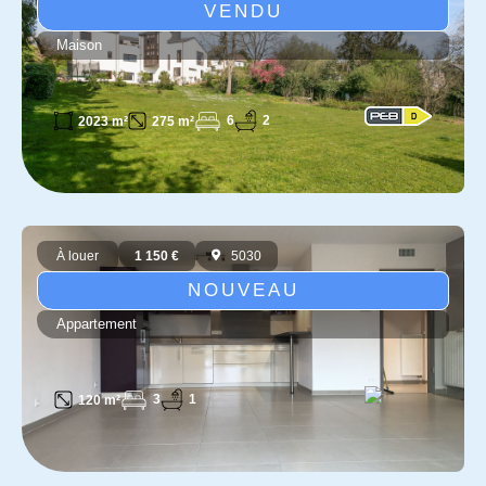
VENDU
Maison
6
2
2023 m²
275 m²
À louer
1 150 €
5030
NOUVEAU
Appartement
3
1
120 m²