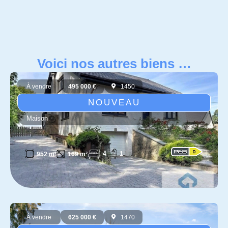
Voici nos autres biens …
À vendre
495 000 €
1450
NOUVEAU
Maison
4
1
952 m²
169 m²
À vendre
625 000 €
1470