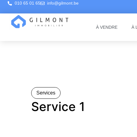
010 65 01 65
info@gilmont.be
À VENDRE
À 
Services
Service 1