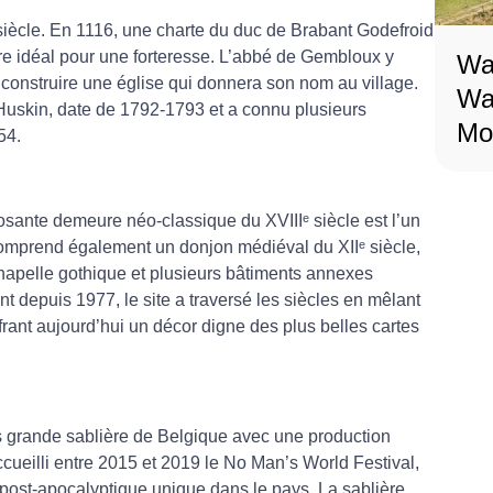
 siècle. En 1116, une charte du duc de Brabant Godefroid
re idéal pour une forteresse. L’abbé de Gembloux y
Wa
it construire une église qui donnera son nom au village.
Wa
l Huskin, date de 1792-1793 et a connu plusieurs
Mob
et en 1954.
osante demeure néo-classique du XVIIIᵉ siècle est l’un
omprend également un donjon médiéval du XIIᵉ siècle,
chapelle gothique et plusieurs bâtiments annexes
t depuis 1977, le site a traversé les siècles en mêlant
frant aujourd’hui un décor digne des plus belles cartes
s grande sablière de Belgique avec une production
cueilli entre 2015 et 2019 le No Man’s World Festival,
 post-apocalyptique unique dans le pays. La sablière