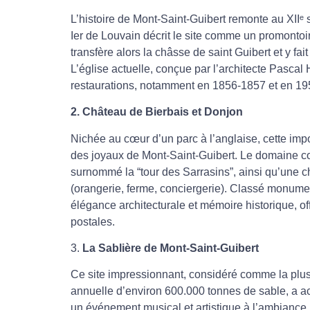
L’histoire de Mont-Saint-Guibert remonte au XIIᵉ
Ier de Louvain décrit le site comme un promontoi
transfère alors la châsse de saint Guibert et y fa
L’église actuelle, conçue par l’architecte Pasca
restaurations, notamment en 1856-1857 
2. Château de Bierbais et Donjon
Nichée au cœur d’un parc à l’anglaise, cette imp
des joyaux de Mont-Saint-Guibert. Le domaine c
surnommé la “tour des Sarrasins”, ainsi qu’une 
(orangerie, ferme, conciergerie). Classé monumen
élégance architecturale et mémoire historique, of
postales.
3.
La Sablière de Mont-Saint-Guibert
Ce site impressionnant, considéré comme la plu
annuelle d’environ 600.000 tonnes de sable, a ac
un événement musical et artistique à l’ambiance